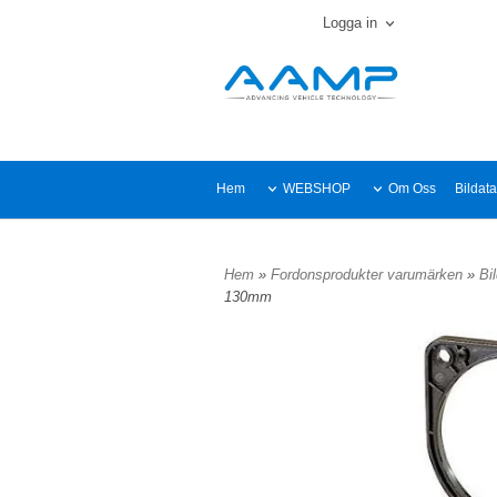
Logga in
Hem
WEBSHOP
Om Oss
Bildat
Hem
»
Fordonsprodukter varumärken
»
Bi
130mm