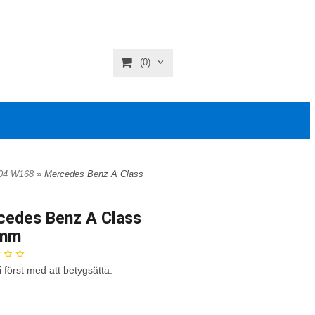
(0)
004 W168
» Mercedes Benz A Class
edes Benz A Class
mm
i först med att betygsätta.