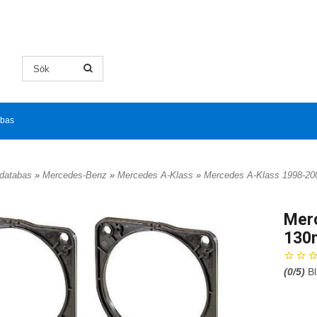
abas
ldatabas
»
Mercedes-Benz
»
Mercedes A-Klass
»
Mercedes A-Klass 1998-2
Merc
130
(
0
/5)
Bl