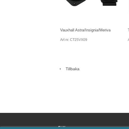
Vauxhall Astra/Insignia/Meriva
Art nr. CT25VX09
Tillbaka
Följ oss