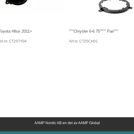
Toyota Hilux 2011>
"""Chrysler 6-6.75"""" Pair"""
Art nr. CT25TY04
Art nr. CT25CH01
AAMP Nordic AB en del av AAMP Global