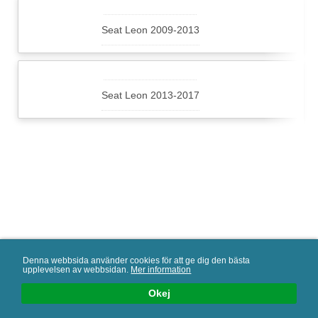
Seat Leon 2009-2013
Seat Leon 2013-2017
AAMP Nordic AB en del av AAMP Global
Denna webbsida använder cookies för att ge dig den bästa
upplevelsen av webbsidan.
Mer information
Följ oss
Okej