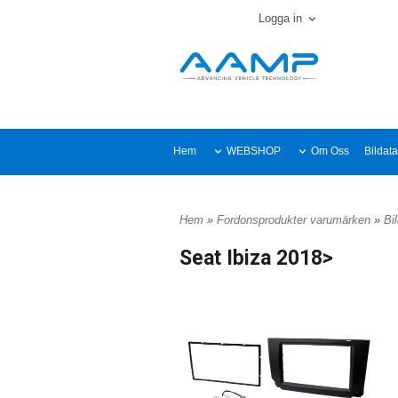
Logga in
Hem
WEBSHOP
Om Oss
Bildat
Hem
»
Fordonsprodukter varumärken
»
Bi
Seat Ibiza 2018>