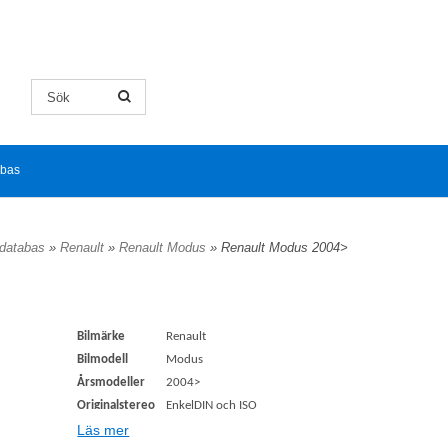
abas
ldatabas
»
Renault
»
Renault Modus
» Renault Modus 2004>
Bilmärke
Renault
Bilmodell
Modus
Årsmodeller
2004>
Originalstereo
EnkelDIN och ISO
Högtalare
Läs mer
N/A