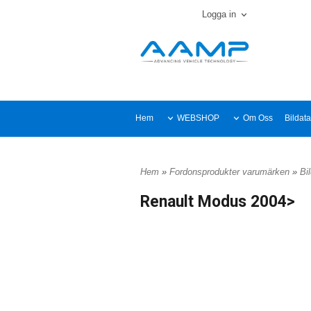
Logga in
Hem
WEBSHOP
Om Oss
Bildat
Hem
»
Fordonsprodukter varumärken
»
Bi
Renault Modus 2004>