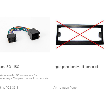
Övrigt
ona ISO - ISO
Ingen panel behövs till denna bil
le to female ISO connectors for
nnecting a European car radio to cars wit...
t nr. PC2-36-4
Art nr. Ingen Panel