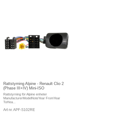
Rattstyrning Alpine - Renault Clio 2
(Phase III+IV) Mini-ISO
Rattstyrning för Alpine enheter
ManufacturerModelNoteYear FromYear
ToHea...
Art nr. APF-S102RE