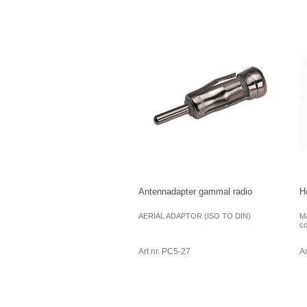
Antennadapter gammal radio
H
AERIAL ADAPTOR (ISO TO DIN)
Ma
co
Art nr. PC5-27
Ar