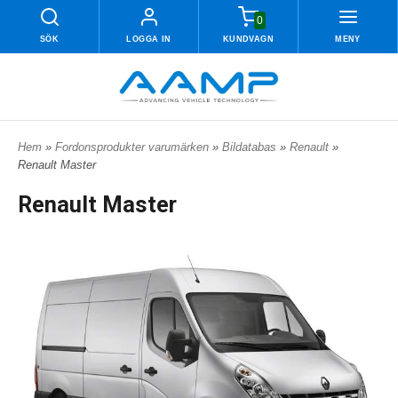
0
SÖK
LOGGA IN
KUNDVAGN
MENY
Hem
»
Fordonsprodukter varumärken
»
Bildatabas
»
Renault
»
Renault Master
Renault Master