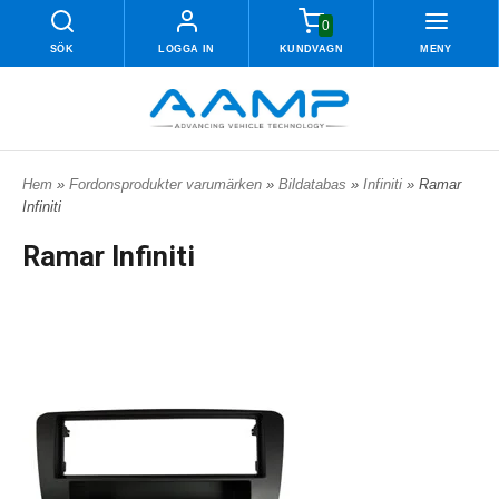
0
SÖK
LOGGA IN
KUNDVAGN
MENY
Hem
»
Fordonsprodukter varumärken
»
Bildatabas
»
Infiniti
» Ramar
Infiniti
Ramar Infiniti