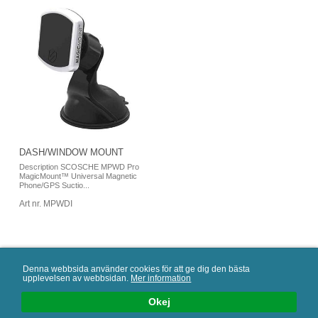
DASH/WINDOW MOUNT
Description SCOSCHE MPWD Pro
MagicMount™ Universal Magnetic
Phone/GPS Suctio...
Art nr. MPWDI
Denna webbsida använder cookies för att ge dig den bästa
upplevelsen av webbsidan.
Mer information
AAMP Nordic AB en del av AAMP Global
Okej