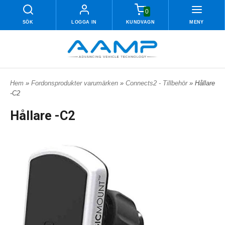
0
SÖK
LOGGA IN
KUNDVAGN
MENY
Hem
»
Fordonsprodukter varumärken
»
Connects2 - Tillbehör
» Hållare
-C2
Hållare -C2