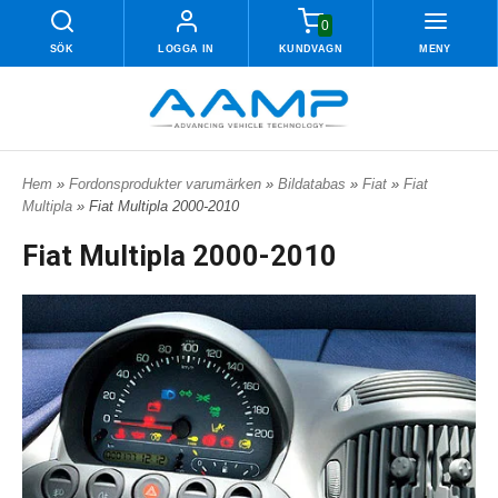
0
SÖK
LOGGA IN
KUNDVAGN
MENY
Hem
»
Fordonsprodukter varumärken
»
Bildatabas
»
Fiat
»
Fiat
Multipla
» Fiat Multipla 2000-2010
Fiat Multipla 2000-2010