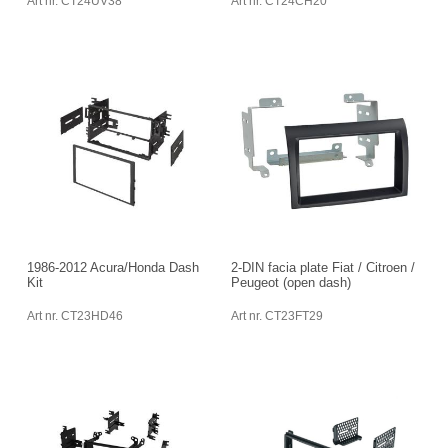
Art nr. CT24UV38
Art nr. CT24CH20
1986-2012 Acura/Honda Dash
2-DIN facia plate Fiat / Citroen /
Kit
Peugeot (open dash)
Art nr. CT23HD46
Art nr. CT23FT29