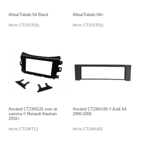
Altea/Toledo 04 Black
Altea/Toledo 04>
Art nr. CT23ST02L
Art nr. CT23ST01L
Använd CT23NS25 som är
Använd CT24AU30 // Audi A4
samma // Renault Alaskan
2000-2006
2016>
Art nr. CT23RT12
Art nr. CT24AU03