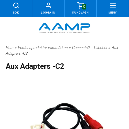
0
SÖK
LOGGA IN
KUNDVAGN
MENY
Hem
»
Fordonsprodukter varumärken
»
Connects2 - Tillbehör
» Aux
Adapters -C2
Aux Adapters -C2