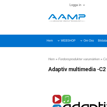
Logga in
Hem
WEBSHOP
Om Oss
Bildat
Hem
»
Fordonsprodukter varumärken
»
Co
Adaptiv multimedia -C2