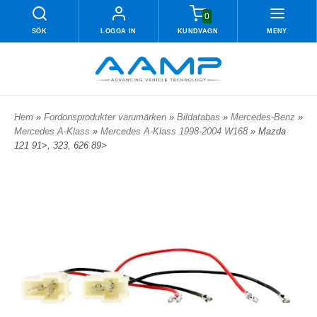
0
SÖK
LOGGA IN
KUNDVAGN
MENY
Hem
»
Fordonsprodukter varumärken
»
Bildatabas
»
Mercedes-Benz
»
Mercedes A-Klass
»
Mercedes A-Klass 1998-2004 W168
» Mazda
121 91>, 323, 626 89>