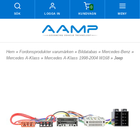
0
SÖK
LOGGA IN
KUNDVAGN
MENY
Hem
»
Fordonsprodukter varumärken
»
Bildatabas
»
Mercedes-Benz
»
Mercedes A-Klass
»
Mercedes A-Klass 1998-2004 W168
» Jeep